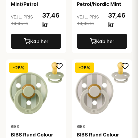
Mint/Petrol
Petrol/Nordic Mint
37,46
37,46
VEJL. PRIS
VEJL. PRIS
49,95 kr
49,95 kr
kr
kr
Køb her
Køb her
-25%
-25%
BIBS
BIBS
BIBS Rund Colour
BIBS Rund Colour