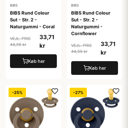
BIBS
BIBS
BIBS Rund Colour
BIBS Rund Colour
Sut - Str. 2 -
Sut - Str. 2 -
Naturgummi - Coral
Naturgummi -
Cornflower
33,71
VEJL. PRIS
33,71
44,95 kr
kr
VEJL. PRIS
44,95 kr
kr
Køb her
Køb her
-25%
-27%