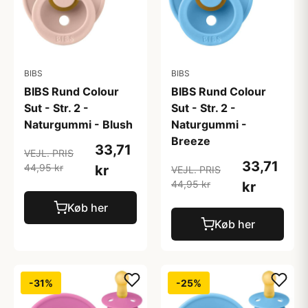
BIBS
BIBS
BIBS Rund Colour
BIBS Rund Colour
Sut - Str. 2 -
Sut - Str. 2 -
Naturgummi - Blush
Naturgummi -
Breeze
33,71
VEJL. PRIS
33,71
44,95 kr
kr
VEJL. PRIS
44,95 kr
kr
Køb her
Køb her
-31%
-25%