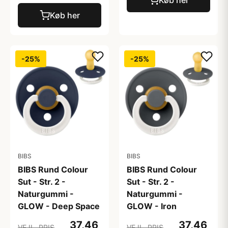
Køb her
Køb her
-25%
-25%
BIBS
BIBS
BIBS Rund Colour
BIBS Rund Colour
Sut - Str. 2 -
Sut - Str. 2 -
Naturgummi -
Naturgummi -
GLOW - Deep Space
GLOW - Iron
37,46
37,46
VEJL. PRIS
VEJL. PRIS