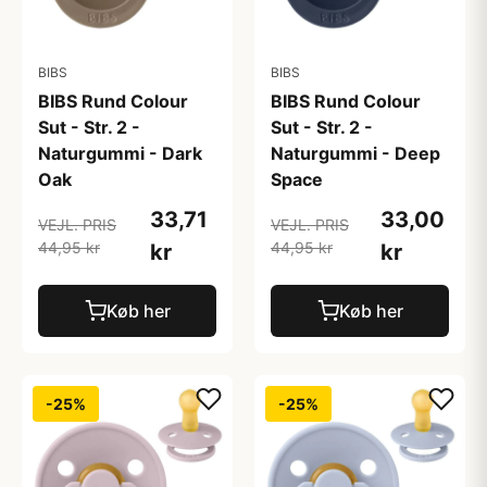
BIBS
BIBS
BIBS Rund Colour
BIBS Rund Colour
Sut - Str. 2 -
Sut - Str. 2 -
Naturgummi - Dark
Naturgummi - Deep
Oak
Space
33,71
33,00
VEJL. PRIS
VEJL. PRIS
44,95 kr
44,95 kr
kr
kr
Køb her
Køb her
-25%
-25%