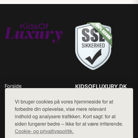
Forside
KIDSOFLUXURY.DK
Produkter
Tlf. 78768672
Top Rabatter
Vi bruger cookies på vores hjemmeside for at
Mail:
hej@want.dk
Kontakt
forbedre din oplevelse, vise mere relevant
indhold og analysere trafikken. Kort sagt: for at
Cookie- og privatlivspolitik
siden fungerer bedre – ikke for at være irriterende.
Cookie- og privatlivspolitik.