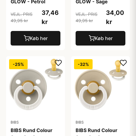
GLOW - Petrol
GLOW - Sage
37,46
34,00
VEJL. PRIS
VEJL. PRIS
49,95 kr
49,95 kr
kr
kr
Køb her
Køb her
-25%
-32%
BIBS
BIBS
BIBS Rund Colour
BIBS Rund Colour