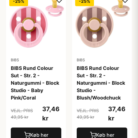
-25%
-25%
BIBS
BIBS
BIBS Rund Colour
BIBS Rund Colour
Sut - Str. 2 -
Sut - Str. 2 -
Naturgummi - Block
Naturgummi - Block
Studio - Baby
Studio -
Pink/Coral
Blush/Woodchuck
37,46
37,46
VEJL. PRIS
VEJL. PRIS
49,95 kr
49,95 kr
kr
kr
Køb her
Køb her