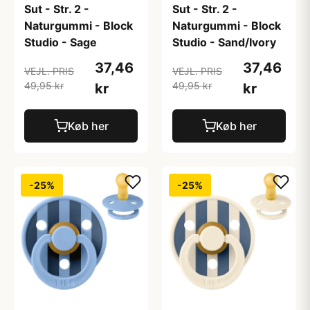
Sut - Str. 2 -
Sut - Str. 2 -
Naturgummi - Block
Naturgummi - Block
Studio - Sage
Studio - Sand/Ivory
37,46
37,46
VEJL. PRIS
VEJL. PRIS
49,95 kr
49,95 kr
kr
kr
Køb her
Køb her
-25%
-25%