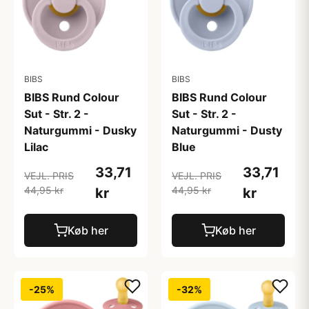
BIBS
BIBS
BIBS Rund Colour
BIBS Rund Colour
Sut - Str. 2 -
Sut - Str. 2 -
Naturgummi - Dusky
Naturgummi - Dusty
Lilac
Blue
33,71
33,71
VEJL. PRIS
VEJL. PRIS
44,95 kr
44,95 kr
kr
kr
Køb her
Køb her
-25%
-32%