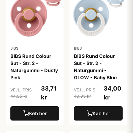
BIBS
BIBS
BIBS Rund Colour
BIBS Rund Colour
Sut - Str. 2 -
Sut - Str. 2 -
Naturgummi - Dusty
Naturgummi -
Pink
GLOW - Baby Blue
33,71
34,00
VEJL. PRIS
VEJL. PRIS
44,95 kr
49,95 kr
kr
kr
Køb her
Køb her