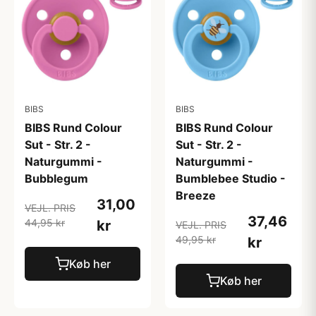
BIBS
BIBS
BIBS Rund Colour
BIBS Rund Colour
Sut - Str. 2 -
Sut - Str. 2 -
Naturgummi -
Naturgummi -
Bubblegum
Bumblebee Studio -
Breeze
31,00
VEJL. PRIS
37,46
44,95 kr
kr
VEJL. PRIS
49,95 kr
kr
Køb her
Køb her