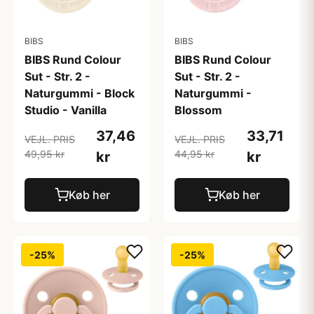
BIBS
BIBS
BIBS Rund Colour
BIBS Rund Colour
Sut - Str. 2 -
Sut - Str. 2 -
Naturgummi - Block
Naturgummi -
Studio - Vanilla
Blossom
37,46
33,71
VEJL. PRIS
VEJL. PRIS
49,95 kr
44,95 kr
kr
kr
Køb her
Køb her
-25%
-25%