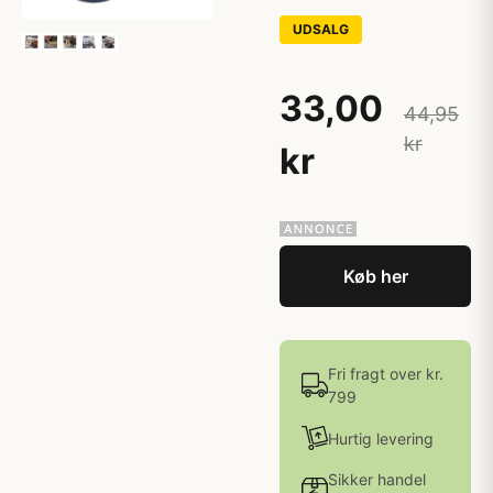
UDSALG
33,00
44,95
kr
kr
Køb her
Fri fragt over kr.
799
Hurtig levering
Sikker handel