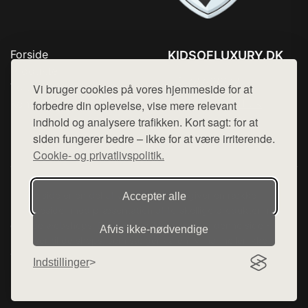
Forside
KIDSOFLUXURY.DK
Produkter
Tlf. 78768672
Top Rabatter
Vi bruger cookies på vores hjemmeside for at
Mail:
hej@want.dk
Kontakt
forbedre din oplevelse, vise mere relevant
indhold og analysere trafikken. Kort sagt: for at
Cookie- og privatlivspolitik
siden fungerer bedre – ikke for at være irriterende.
Cookie- og privatlivspolitik.
Denne side er en del af want.dk, der udgiver en række
Accepter alle
hjemmesider med præsentation af forskellige produkter fra
diverse webshops. Der sælges ikke varer fra denne side - vi
Afvis ikke‑nødvendige
henviser til de shops, som sælger varen. Vi har heller ikke
varerne på lager.
Indstillinger
© 2026 kidsofluxury.dk. Alle rettigheder forbeholdes.