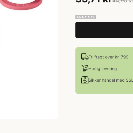
44,95 k
Fri fragt over kr. 799
Hurtig levering
Sikker handel med SS