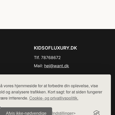
KIDSOFLUXURY.DK
Tlf. 78768672
Mail:
hej@want.dk
Cookie- og privatlivspolitik
å vores hjemmeside for at forbedre din oplevelse, vise
ld og analysere trafikken. Kort sagt: for at siden fungerer
være irriterende.
Cookie- og privatlivspolitik.
r sælges ikke varer fra denne side - vi henviser til de shops,
Afvis ikke‑nødvendige
Indstillinger