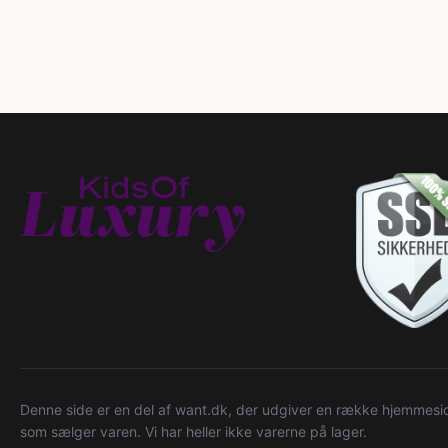
Denne side er en del af want.dk, der udgiver en række hjemmeside
som sælger varen. Vi har heller ikke varerne på lager.