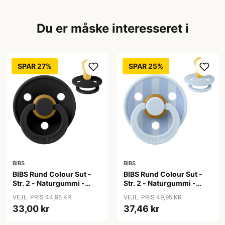
Du er måske interesseret i
SPAR 27%
SPAR 25%
BIBS
BIBS
BIBS Rund Colour Sut -
BIBS Rund Colour Sut -
Str. 2 - Naturgummi -
Str. 2 - Naturgummi -
Black
Block Studio - Baby
VEJL. PRIS 44,95 KR
VEJL. PRIS 49,95 KR
Blue/Dusty Blue
33,00 kr
37,46 kr