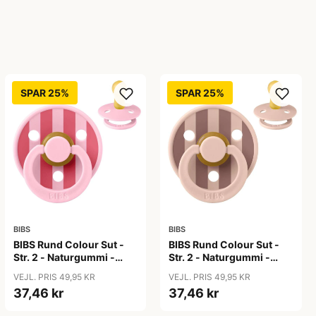
SPAR 25%
SPAR 25%
BIBS
BIBS
BIBS Rund Colour Sut -
BIBS Rund Colour Sut -
Str. 2 - Naturgummi -
Str. 2 - Naturgummi -
Block Studio - Baby
Block Studio -
VEJL. PRIS 49,95 KR
VEJL. PRIS 49,95 KR
Pink/Coral
Blush/Woodchuck
37,46 kr
37,46 kr