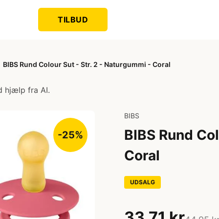
TILBUD
BIBS Rund Colour Sut - Str. 2 - Naturgummi - Coral
 hjælp fra AI.
BIBS
BIBS Rund Colo
-25%
Coral
UDSALG
33,71 kr