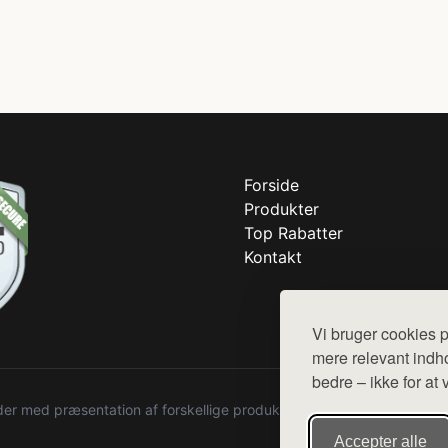
Forside
Produkter
Top Rabatter
Kontakt
Vi bruger cookies p
mere relevant indho
bedre – ikke for at 
r med præsentation af forskellige produkter fra diverse webshops. De
Accepter alle