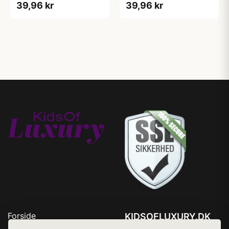
39,96 kr
39,96 kr
Forside
KIDSOFLUXURY.DK
Produkter