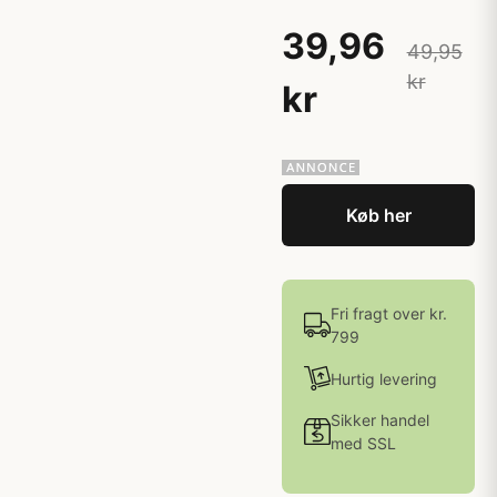
39,96
49,95
kr
kr
Køb her
Fri fragt over kr.
799
Hurtig levering
Sikker handel
med SSL