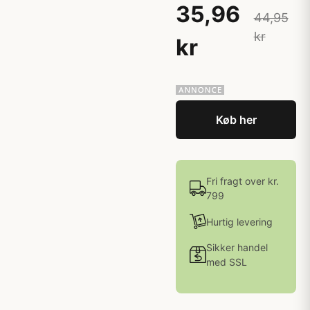
35,96
44,95
kr
kr
Køb her
Fri fragt over kr.
799
Hurtig levering
Sikker handel
med SSL