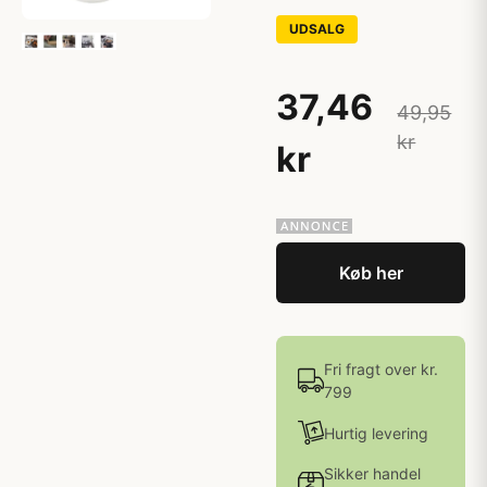
UDSALG
37,46
49,95
kr
kr
Køb her
Fri fragt over kr.
799
Hurtig levering
Sikker handel