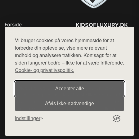
Forside
KIDSOFLUXURY.DK
Produkter
Tlf. 78768672
Top Rabatter
Vi bruger cookies på vores hjemmeside for at
Mail:
hej@want.dk
Kontakt
forbedre din oplevelse, vise mere relevant
indhold og analysere trafikken. Kort sagt: for at
Cookie- og privatlivspolitik
siden fungerer bedre – ikke for at være irriterende.
Cookie- og privatlivspolitik.
Denne side er en del af want.dk, der udgiver en række
Accepter alle
hjemmesider med præsentation af forskellige produkter fra
diverse webshops. Der sælges ikke varer fra denne side - vi
Afvis ikke‑nødvendige
henviser til de shops, som sælger varen. Vi har heller ikke
varerne på lager.
Indstillinger
© 2026 kidsofluxury.dk. Alle rettigheder forbeholdes.