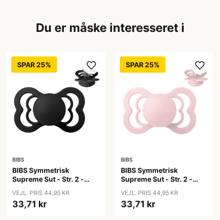
Du er måske interesseret i
SPAR 25%
SPAR 25%
BIBS
BIBS
BIBS Symmetrisk
BIBS Symmetrisk
Supreme Sut - Str. 2 -
Supreme Sut - Str. 2 -
Silikone - Black
Silikone - Blossom
VEJL. PRIS 44,95 KR
VEJL. PRIS 44,95 KR
33,71 kr
33,71 kr