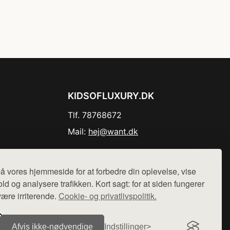
KIDSOFLUXURY.DK
Tlf. 78768672
Mail:
hej@want.dk
Cookie- og privatlivspolitik
å vores hjemmeside for at forbedre din oplevelse, vise
ld og analysere trafikken. Kort sagt: for at siden fungerer
være irriterende.
Cookie- og privatlivspolitik.
r sælges ikke varer fra denne side - vi henviser til de shops,
Afvis ikke‑nødvendige
Indstillinger