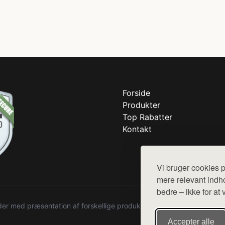
Forside
Produkter
Top Rabatter
Kontakt
Vi bruger cookies p
mere relevant indho
bedre – ikke for at 
r med præsentation af forskellige produkter fra diverse webshops. De
Accepter alle