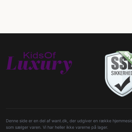
Denne side er en del af want.dk, der udgiver en række hjemmeside
som sælger varen. Vi har heller ikke varerne på lager.