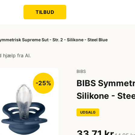
TILBUD
ymmetrisk Supreme Sut - Str. 2 - Silikone - Steel Blue
 hjælp fra AI.
BIBS
BIBS Symmetri
-25%
Silikone - Ste
UDSALG
33,71 kr