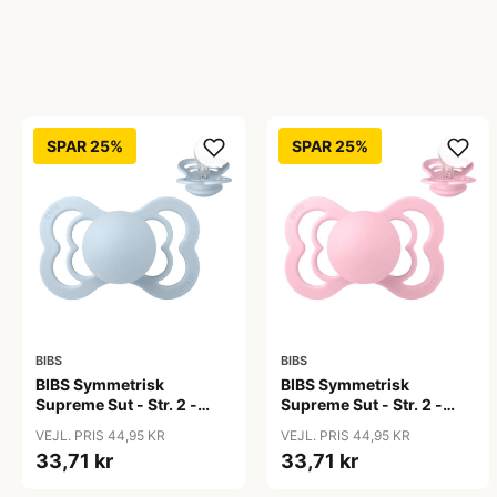
SPAR 25%
SPAR 25%
BIBS
BIBS
BIBS Symmetrisk
BIBS Symmetrisk
Supreme Sut - Str. 2 -
Supreme Sut - Str. 2 -
Silikone - Baby Blue
Silikone - Baby Pink
VEJL. PRIS 44,95 KR
VEJL. PRIS 44,95 KR
33,71 kr
33,71 kr