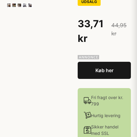
UDSALG
33,71
44,95
kr
kr
Køb her
Fri fragt over kr.
799
Hurtig levering
Sikker handel
med SSL