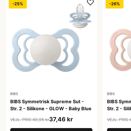
-25%
-26%
BIBS
BIBS
BIBS Symmetrisk Supreme Sut -
BIBS Symm
Str. 2 - Silikone - GLOW - Baby Blue
Str. 2 - S
37,46 kr
VEJL. PRIS 49,95 kr
VEJL. PRIS 