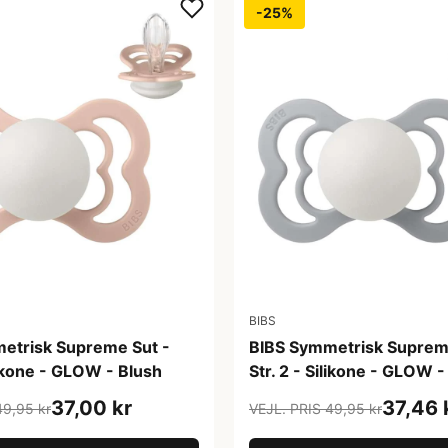
-25%
BIBS
etrisk Supreme Sut -
BIBS Symmetrisk Suprem
ilikone - GLOW - Blush
Str. 2 - Silikone - GLOW 
37,00 kr
37,46 
49,95 kr
VEJL. PRIS 49,95 kr