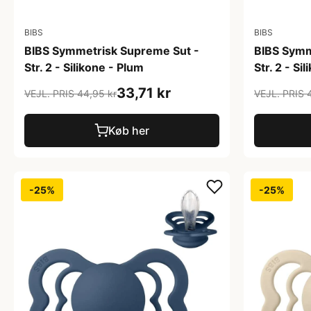
BIBS
BIBS
BIBS Symmetrisk Supreme Sut -
BIBS Symm
Str. 2 - Silikone - Plum
Str. 2 - Si
33,71 kr
VEJL. PRIS 44,95 kr
VEJL. PRIS 
Køb her
-25%
-25%