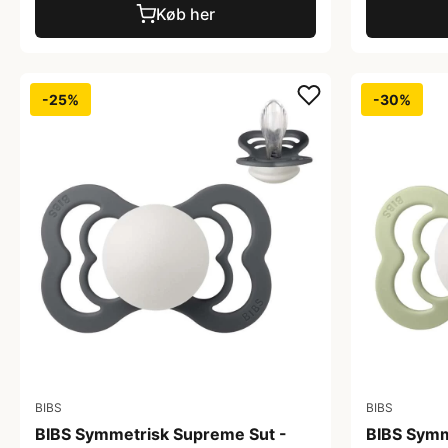
Køb her
-25%
-30%
BIBS
BIBS
BIBS Symmetrisk Supreme Sut -
BIBS Symm