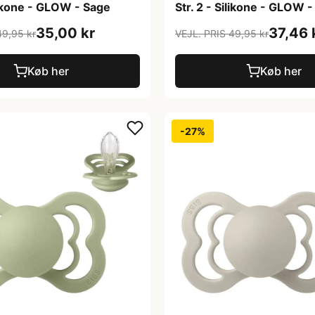
ilikone - GLOW - Sage
Str. 2 - Silikone - GLOW -
35,00 kr
37,46 
49,95 kr
VEJL. PRIS 49,95 kr
Køb her
Køb her
-27%