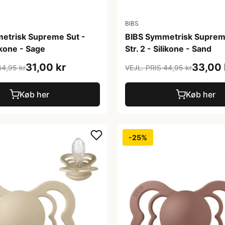
BIBS
etrisk Supreme Sut -
BIBS Symmetrisk Suprem
likone - Sage
Str. 2 - Silikone - Sand
31,00 kr
33,00 
44,95 kr
VEJL. PRIS 44,95 kr
Køb her
Køb her
-25%