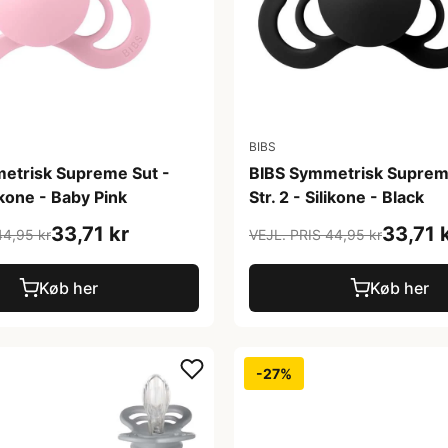
BIBS
etrisk Supreme Sut -
BIBS Symmetrisk Suprem
likone - Baby Pink
Str. 2 - Silikone - Black
33,71 kr
33,71 
44,95 kr
VEJL. PRIS 44,95 kr
Køb her
Køb her
-27%