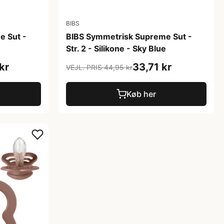
BIBS
e Sut -
BIBS Symmetrisk Supreme Sut -
Str. 2 - Silikone - Sky Blue
kr
33,71 kr
VEJL. PRIS 44,95 kr
Køb her