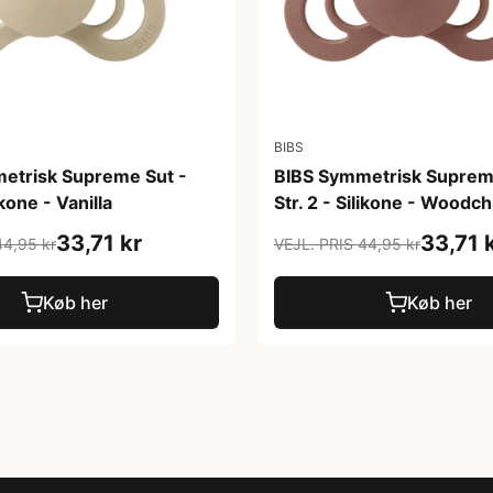
BIBS
etrisk Supreme Sut -
BIBS Symmetrisk Suprem
ikone - Vanilla
Str. 2 - Silikone - Woodc
33,71 kr
33,71 
44,95 kr
VEJL. PRIS 44,95 kr
Køb her
Køb her