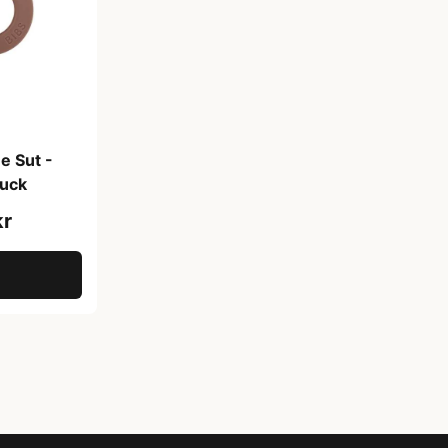
e Sut -
huck
kr