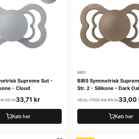
BIBS
etrisk Supreme Sut -
BIBS Symmetrisk Suprem
likone - Cloud
Str. 2 - Silikone - Dark Oa
33,71 kr
33,00 
44,95 kr
VEJL. PRIS 44,95 kr
Køb her
Køb her