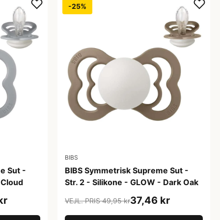
-25%
BIBS
e Sut -
BIBS Symmetrisk Supreme Sut -
- Cloud
Str. 2 - Silikone - GLOW - Dark Oak
kr
37,46 kr
VEJL. PRIS 49,95 kr