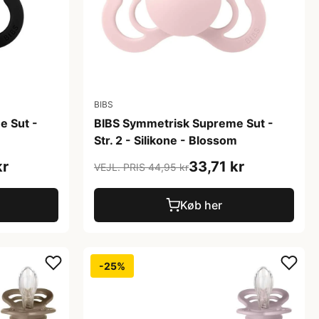
BIBS
e Sut -
BIBS Symmetrisk Supreme Sut -
Str. 2 - Silikone - Blossom
kr
33,71 kr
VEJL. PRIS 44,95 kr
Køb her
-25%