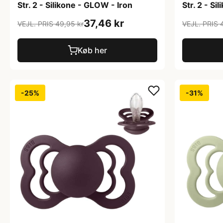
Str. 2 - Silikone - GLOW - Iron
Str. 2 - S
37,46 kr
VEJL. PRIS 49,95 kr
VEJL. PRIS 
Køb her
-25%
-31%