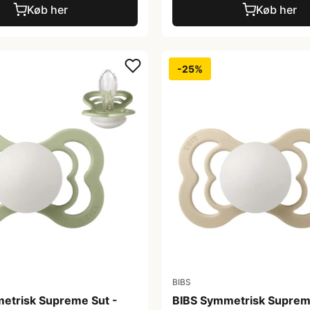
Køb her
Køb her
-25%
BIBS
etrisk Supreme Sut -
BIBS Symmetrisk Suprem