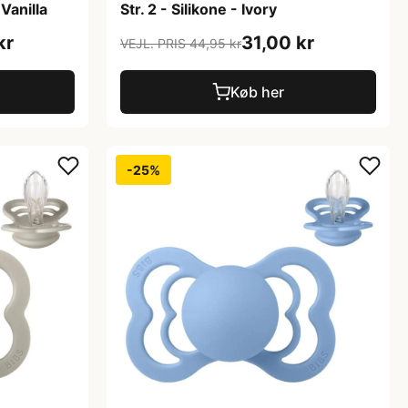
 Vanilla
Str. 2 - Silikone - Ivory
kr
31,00 kr
VEJL. PRIS 44,95 kr
Køb her
-25%