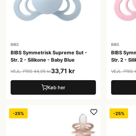
BIBS
BIBS
BIBS Symmetrisk Supreme Sut -
BIBS Symm
Str. 2 - Silikone - Baby Blue
Str. 2 - Si
33,71 kr
VEJL. PRIS 44,95 kr
VEJL. PRIS 
Køb her
-25%
-25%