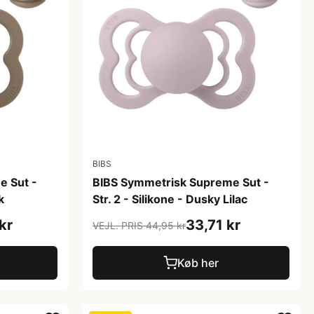
BIBS
e Sut -
BIBS Symmetrisk Supreme Sut -
k
Str. 2 - Silikone - Dusky Lilac
kr
33,71 kr
VEJL. PRIS 44,95 kr
Køb her