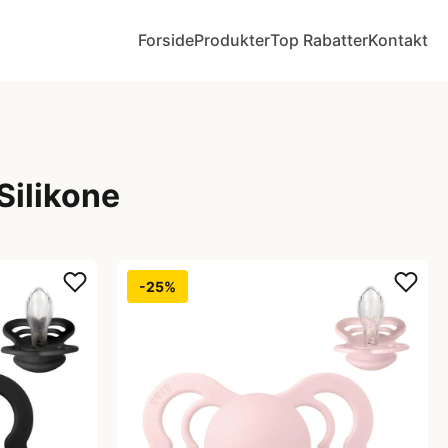
Forside
Produkter
Top Rabatter
Kontakt
 Silikone
-25%