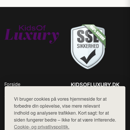
Forside
KIDSOFLUXURY.DK
Produkter
Tlf. 78768672
Top Rabatter
Vi bruger cookies på vores hjemmeside for at
Mail:
hej@want.dk
Kontakt
forbedre din oplevelse, vise mere relevant
indhold og analysere trafikken. Kort sagt: for at
Cookie- og privatlivspolitik
siden fungerer bedre – ikke for at være irriterende.
Cookie- og privatlivspolitik.