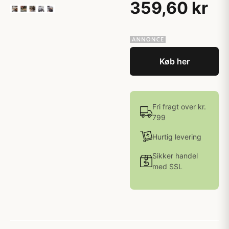
359,60 kr
Køb her
Fri fragt over kr.
799
Hurtig levering
Sikker handel
med SSL