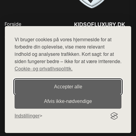
Forside
KIDSOFLUXURY.DK
Produkter
Tlf. 78768672
Top Rabatter
Vi bruger cookies på vores hjemmeside for at
Mail:
hej@want.dk
Kontakt
forbedre din oplevelse, vise mere relevant
indhold og analysere trafikken. Kort sagt: for at
Cookie- og privatlivspolitik
siden fungerer bedre – ikke for at være irriterende.
Cookie- og privatlivspolitik.
Denne side er en del af want.dk, der udgiver en række
Accepter alle
hjemmesider med præsentation af forskellige produkter fra
diverse webshops. Der sælges ikke varer fra denne side - vi
Afvis ikke‑nødvendige
henviser til de shops, som sælger varen. Vi har heller ikke
varerne på lager.
Indstillinger
© 2026 kidsofluxury.dk. Alle rettigheder forbeholdes.