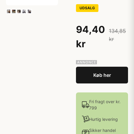
UDSALG
94,40
134,85
kr
kr
Køb her
Fri fragt over kr.
799
Hurtig levering
Sikker handel