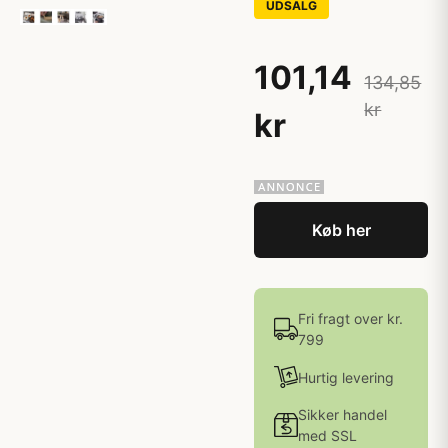
UDSALG
101,14
134,85
kr
kr
Køb her
Fri fragt over kr.
799
Hurtig levering
Sikker handel
med SSL