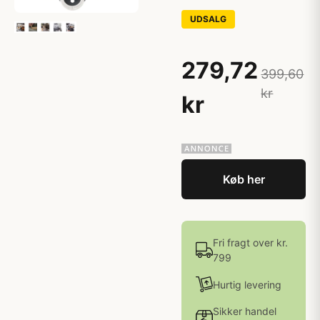
UDSALG
279,72
399,60
kr
kr
Køb her
Fri fragt over kr.
799
Hurtig levering
Sikker handel