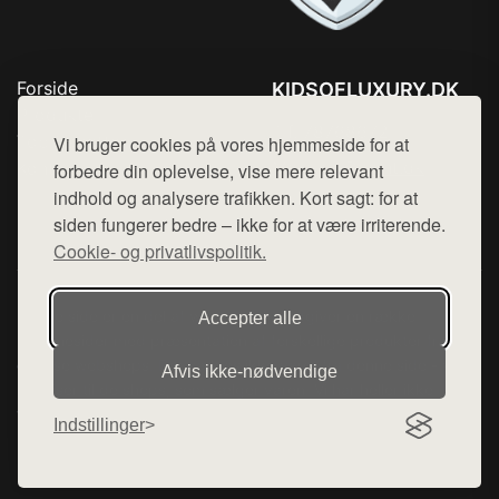
Forside
KIDSOFLUXURY.DK
Produkter
Tlf. 78768672
Top Rabatter
Vi bruger cookies på vores hjemmeside for at
Mail:
hej@want.dk
Kontakt
forbedre din oplevelse, vise mere relevant
indhold og analysere trafikken. Kort sagt: for at
Cookie- og privatlivspolitik
siden fungerer bedre – ikke for at være irriterende.
Cookie- og privatlivspolitik.
Denne side er en del af want.dk, der udgiver en række
Accepter alle
hjemmesider med præsentation af forskellige produkter fra
diverse webshops. Der sælges ikke varer fra denne side - vi
Afvis ikke‑nødvendige
henviser til de shops, som sælger varen. Vi har heller ikke
varerne på lager.
Indstillinger
© 2026 kidsofluxury.dk. Alle rettigheder forbeholdes.