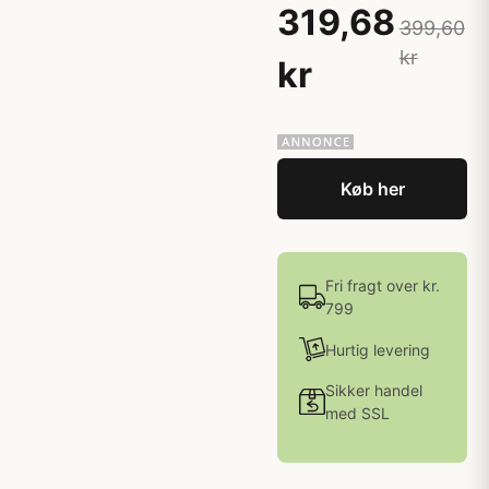
319,68
399,60
kr
kr
Køb her
Fri fragt over kr.
799
Hurtig levering
Sikker handel
med SSL