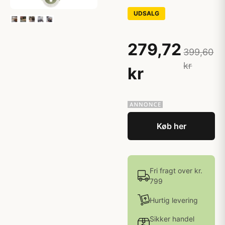
UDSALG
279,72
399,60
kr
kr
Køb her
Fri fragt over kr.
799
Hurtig levering
Sikker handel