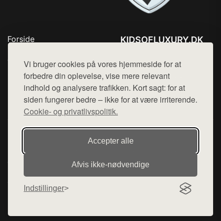
Forside
KIDSOFLUXURY.DK
Produkter
Tlf. 78768672
Top Rabatter
Vi bruger cookies på vores hjemmeside for at
Mail:
hej@want.dk
Kontakt
forbedre din oplevelse, vise mere relevant
indhold og analysere trafikken. Kort sagt: for at
Cookie- og privatlivspolitik
siden fungerer bedre – ikke for at være irriterende.
Cookie- og privatlivspolitik.
Denne side er en del af want.dk, der udgiver en række
Accepter alle
hjemmesider med præsentation af forskellige produkter fra
diverse webshops. Der sælges ikke varer fra denne side - vi
Afvis ikke‑nødvendige
henviser til de shops, som sælger varen. Vi har heller ikke
varerne på lager.
Indstillinger
© 2026 kidsofluxury.dk. Alle rettigheder forbeholdes.