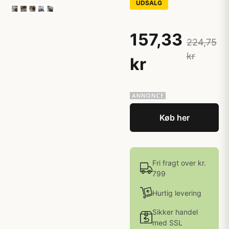
UDSALG
157,33
224,75
kr
kr
Køb her
Fri fragt over kr.
799
Hurtig levering
Sikker handel
med SSL