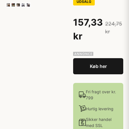
UDSALG
157,33
224,75
kr
kr
Køb her
Fri fragt over kr.
799
Hurtig levering
Sikker handel
med SSL