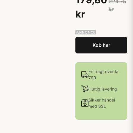
224,75
kr
kr
Køb her
Fri fragt over kr.
799
Hurtig levering
Sikker handel
med SSL