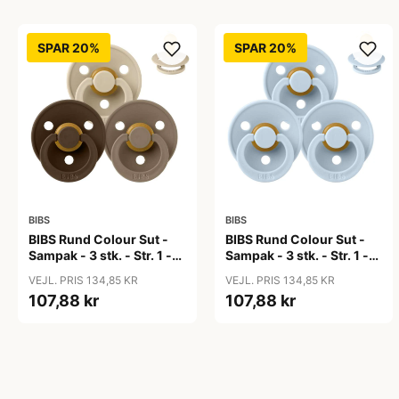
SPAR 20%
SPAR 20%
BIBS
BIBS
BIBS Rund Colour Sut -
BIBS Rund Colour Sut -
Sampak - 3 stk. - Str. 1 -
Sampak - 3 stk. - Str. 1 -
50 Shades of Coffee
Baby Blue
VEJL. PRIS 134,85 KR
VEJL. PRIS 134,85 KR
107,88 kr
107,88 kr