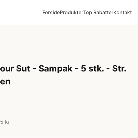
Forside
Produkter
Top Rabatter
Kontakt
ur Sut - Sampak - 5 stk. - Str.
een
5 kr