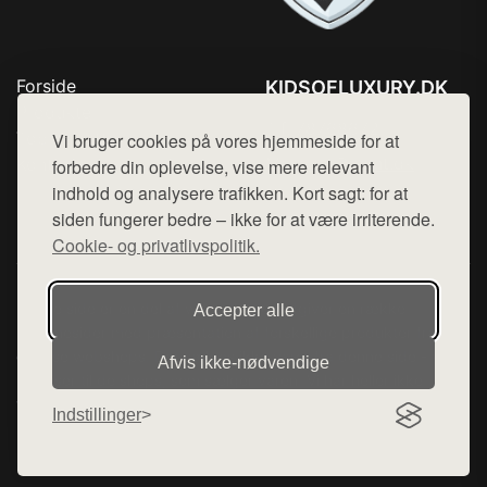
Forside
KIDSOFLUXURY.DK
Produkter
Tlf. 78768672
Top Rabatter
Vi bruger cookies på vores hjemmeside for at
Mail:
hej@want.dk
Kontakt
forbedre din oplevelse, vise mere relevant
indhold og analysere trafikken. Kort sagt: for at
Cookie- og privatlivspolitik
siden fungerer bedre – ikke for at være irriterende.
Cookie- og privatlivspolitik.
Denne side er en del af want.dk, der udgiver en række
Accepter alle
hjemmesider med præsentation af forskellige produkter fra
diverse webshops. Der sælges ikke varer fra denne side - vi
Afvis ikke‑nødvendige
henviser til de shops, som sælger varen. Vi har heller ikke
varerne på lager.
Indstillinger
© 2026 kidsofluxury.dk. Alle rettigheder forbeholdes.