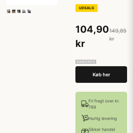
UDSALG
104,90
149,85
kr
kr
Køb her
Fri fragt over kr.
799
Hurtig levering
Sikker handel