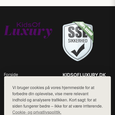
Forside
KIDSOFLUXURY.DK
Produkter
Tlf. 78768672
Top Rabatter
Vi bruger cookies på vores hjemmeside for at
Mail:
hej@want.dk
Kontakt
forbedre din oplevelse, vise mere relevant
indhold og analysere trafikken. Kort sagt: for at
Cookie- og privatlivspolitik
siden fungerer bedre – ikke for at være irriterende.
Cookie- og privatlivspolitik.