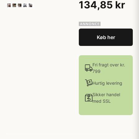
134,85 kr
Køb her
Fri fragt over kr.
799
Hurtig levering
Sikker handel
med SSL