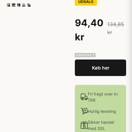
UDSALG
94,40
134,85
kr
kr
Køb her
Fri fragt over kr.
799
Hurtig levering
Sikker handel
med SSL