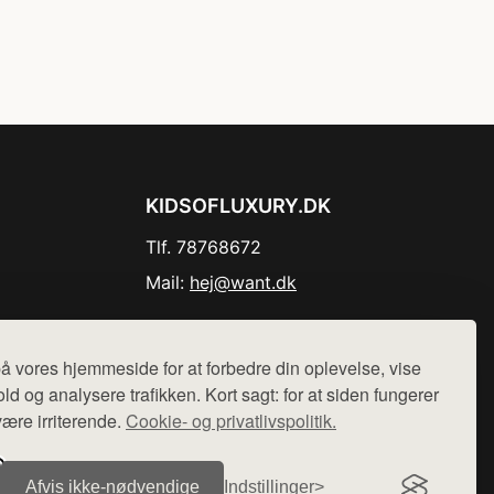
KIDSOFLUXURY.DK
Tlf. 78768672
Mail:
hej@want.dk
Cookie- og privatlivspolitik
å vores hjemmeside for at forbedre din oplevelse, vise
ld og analysere trafikken. Kort sagt: for at siden fungerer
være irriterende.
Cookie- og privatlivspolitik.
r sælges ikke varer fra denne side - vi henviser til de shops,
Afvis ikke‑nødvendige
Indstillinger