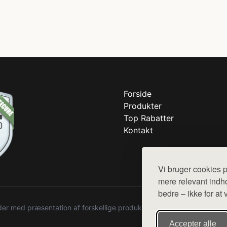
Forside
Produkter
Top Rabatter
Kontakt
Vi bruger cookies p
mere relevant indho
bedre – ikke for at 
r med præsentation af forskellige produkter fra diverse webshops. De
Accepter alle