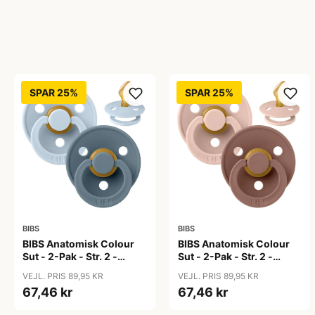
SPAR 25%
SPAR 25%
BIBS
BIBS
BIBS Anatomisk Colour
BIBS Anatomisk Colour
Sut - 2-Pak - Str. 2 -
Sut - 2-Pak - Str. 2 -
Naturgummi - Baby
Naturgummi -
VEJL. PRIS 89,95 KR
VEJL. PRIS 89,95 KR
Blue/Petrol
Blush/Woodchuck
67,46 kr
67,46 kr