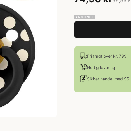
99,95 k
Fri fragt over kr. 799
Hurtig levering
Sikker handel med SS