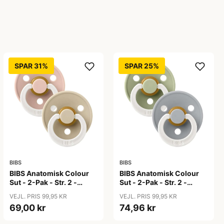
SPAR 31%
SPAR 25%
BIBS
BIBS
BIBS Anatomisk Colour
BIBS Anatomisk Colour
Sut - 2-Pak - Str. 2 -
Sut - 2-Pak - Str. 2 -
Naturgummi - GLOW -
Naturgummi - GLOW -
VEJL. PRIS 99,95 KR
VEJL. PRIS 99,95 KR
Blush/Vanilla
Sage/Cloud
69,00 kr
74,96 kr