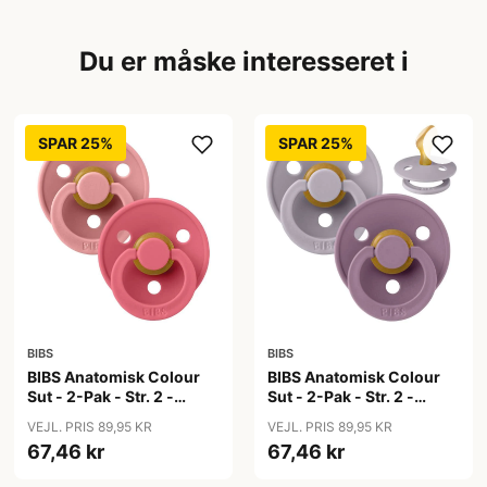
Du er måske interesseret i
SPAR 25%
SPAR 25%
BIBS
BIBS
BIBS Anatomisk Colour
BIBS Anatomisk Colour
Sut - 2-Pak - Str. 2 -
Sut - 2-Pak - Str. 2 -
Naturgummi - Dusty
Naturgummi - Fossil
VEJL. PRIS 89,95 KR
VEJL. PRIS 89,95 KR
Pink/Coral
Grey/Mauve
67,46 kr
67,46 kr