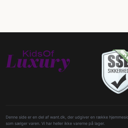
Denne side er en del af want.dk, der udgiver en række hjemmeside
som sælger varen. Vi har heller ikke varerne på lager.