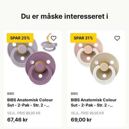
Du er måske interesseret i
SPAR 25%
SPAR 31%
BIBS
BIBS
BIBS Anatomisk Colour
BIBS Anatomisk Colour
Sut - 2-Pak - Str. 2 -
Sut - 2-Pak - Str. 2 -
Naturgummi - Fossil
Naturgummi - GLOW -
VEJL. PRIS 89,95 KR
VEJL. PRIS 99,95 KR
Grey/Mauve
Blush/Vanilla
67,46 kr
69,00 kr