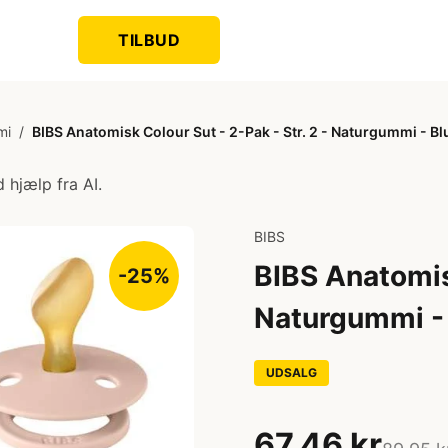
TILBUD
mi
/
BIBS Anatomisk Colour Sut - 2-Pak - Str. 2 - Naturgummi -
 hjælp fra AI.
BIBS
BIBS Anatomisk
-25%
Naturgummi -
UDSALG
67,46 kr