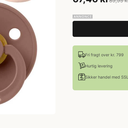
89,95 k
Fri fragt over kr. 799
Hurtig levering
Sikker handel med SS