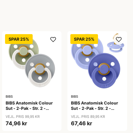
SPAR 25%
SPAR 25%
BIBS
BIBS
BIBS Anatomisk Colour
BIBS Anatomisk Colour
Sut - 2-Pak - Str. 2 -
Sut - 2-Pak - Str. 2 -
Naturgummi - GLOW -
Naturgummi -
VEJL. PRIS 99,95 KR
VEJL. PRIS 89,95 KR
Sage/Cloud
Hush/Grape
74,96 kr
67,46 kr