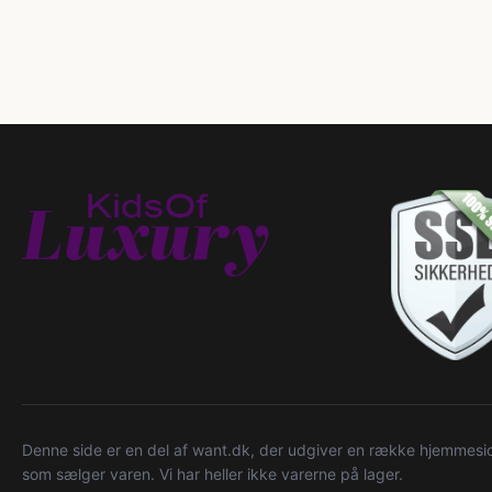
Denne side er en del af want.dk, der udgiver en række hjemmeside
som sælger varen. Vi har heller ikke varerne på lager.