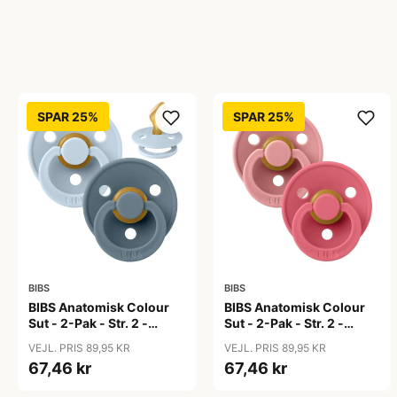
SPAR 25%
SPAR 25%
BIBS
BIBS
BIBS Anatomisk Colour
BIBS Anatomisk Colour
Sut - 2-Pak - Str. 2 -
Sut - 2-Pak - Str. 2 -
Naturgummi - Baby
Naturgummi - Dusty
VEJL. PRIS 89,95 KR
VEJL. PRIS 89,95 KR
Blue/Petrol
Pink/Coral
67,46 kr
67,46 kr