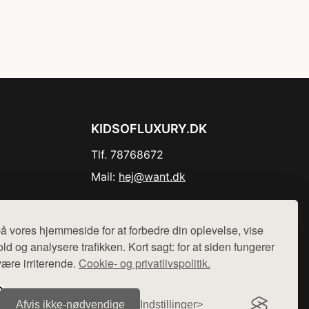
KIDSOFLUXURY.DK
Tlf. 78768672
Mail:
hej@want.dk
Cookie- og privatlivspolitik
å vores hjemmeside for at forbedre din oplevelse, vise
ld og analysere trafikken. Kort sagt: for at siden fungerer
være irriterende.
Cookie- og privatlivspolitik.
r sælges ikke varer fra denne side - vi henviser til de shops,
Afvis ikke‑nødvendige
Indstillinger