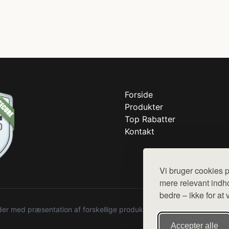
Forside
Produkter
Top Rabatter
Kontakt
Vi bruger cookies p
mere relevant indho
bedre – ikke for at 
r med præsentation af forskellige produkter fra diverse webshops. De
Accepter alle