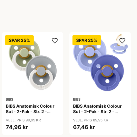
SPAR 25%
SPAR 25%
BIBS
BIBS
BIBS Anatomisk Colour
BIBS Anatomisk Colour
Sut - 2-Pak - Str. 2 -
Sut - 2-Pak - Str. 2 -
Naturgummi - GLOW -
Naturgummi -
VEJL. PRIS 99,95 KR
VEJL. PRIS 89,95 KR
Sage/Cloud
Hush/Grape
74,96 kr
67,46 kr