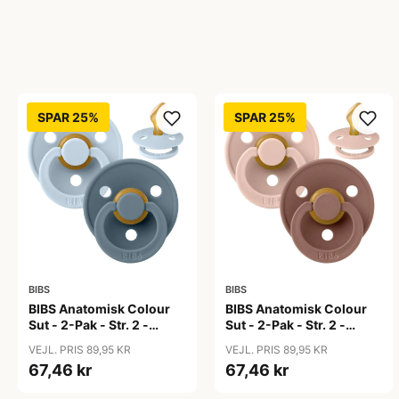
SPAR 25%
SPAR 25%
BIBS
BIBS
BIBS Anatomisk Colour
BIBS Anatomisk Colour
Sut - 2-Pak - Str. 2 -
Sut - 2-Pak - Str. 2 -
Naturgummi - Baby
Naturgummi -
VEJL. PRIS 89,95 KR
VEJL. PRIS 89,95 KR
Blue/Petrol
Blush/Woodchuck
67,46 kr
67,46 kr