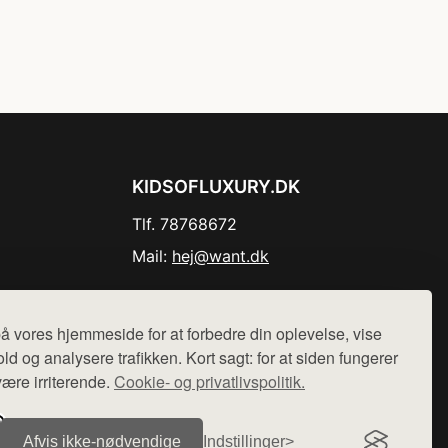
KIDSOFLUXURY.DK
Tlf. 78768672
Mail:
hej@want.dk
Cookie- og privatlivspolitik
å vores hjemmeside for at forbedre din oplevelse, vise
ld og analysere trafikken. Kort sagt: for at siden fungerer
være irriterende.
Cookie- og privatlivspolitik.
r sælges ikke varer fra denne side - vi henviser til de shops,
Afvis ikke‑nødvendige
Indstillinger