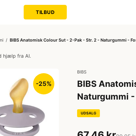
TILBUD
mi
/
BIBS Anatomisk Colour Sut - 2-Pak - Str. 2 - Naturgummi - F
 hjælp fra AI.
BIBS
BIBS Anatomisk
-25%
Naturgummi -
UDSALG
67,46 kr