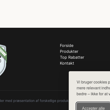
Forside
Produkter
Top Rabatter
Kontakt
Vi bruger cookies p
mere relevant indho
bedre – ikke for at 
r med præsentation af forskellige produkter fra diverse webshops. De
Accepter alle