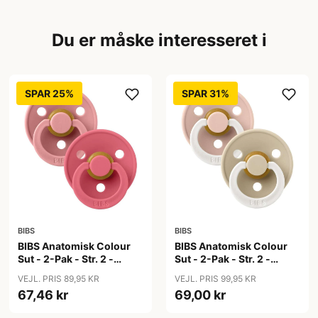
Du er måske interesseret i
SPAR 25%
SPAR 31%
BIBS
BIBS
BIBS Anatomisk Colour
BIBS Anatomisk Colour
Sut - 2-Pak - Str. 2 -
Sut - 2-Pak - Str. 2 -
Naturgummi - Dusty
Naturgummi - GLOW -
VEJL. PRIS 89,95 KR
VEJL. PRIS 99,95 KR
Pink/Coral
Blush/Vanilla
67,46 kr
69,00 kr