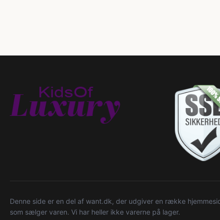
Denne side er en del af want.dk, der udgiver en række hjemmeside
som sælger varen. Vi har heller ikke varerne på lager.