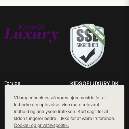
Forside
KIDSOFLUXURY.DK
Produkter
Tlf. 78768672
Top Rabatter
Vi bruger cookies på vores hjemmeside for at
Mail:
hej@want.dk
Kontakt
forbedre din oplevelse, vise mere relevant
indhold og analysere trafikken. Kort sagt: for at
Cookie- og privatlivspolitik
siden fungerer bedre – ikke for at være irriterende.
Cookie- og privatlivspolitik.