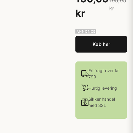
199,95
kr
kr
Køb her
Fri fragt over kr.
799
Hurtig levering
Sikker handel
med SSL