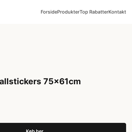
Forside
Produkter
Top Rabatter
Kontakt
allstickers 75x61cm
Køb her