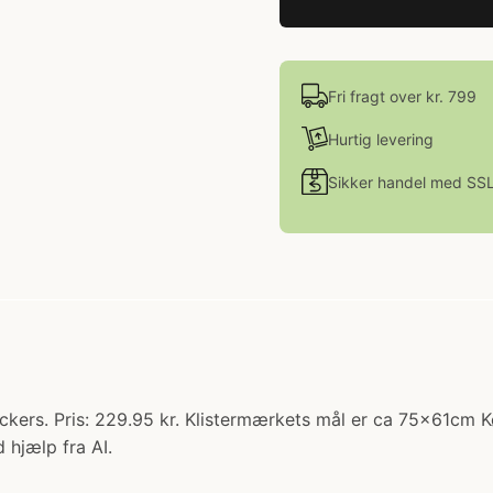
Fri fragt over kr. 799
Hurtig levering
Sikker handel med SS
ckers. Pris: 229.95 kr. Klistermærkets mål er ca 75x61cm 
 hjælp fra AI.