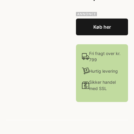
Køb her
Fri fragt over kr.
799
Hurtig levering
Sikker handel
med SSL