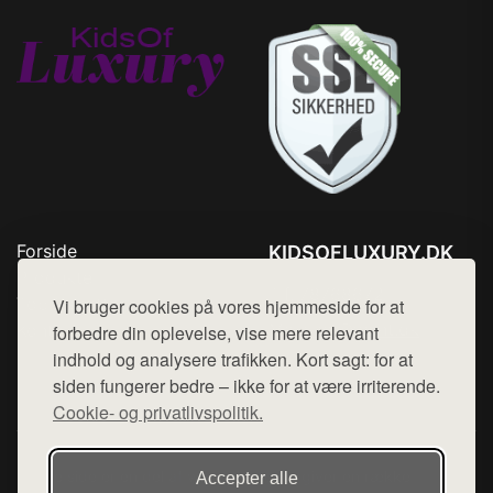
Forside
KIDSOFLUXURY.DK
Produkter
Tlf. 78768672
Top Rabatter
Vi bruger cookies på vores hjemmeside for at
Mail:
hej@want.dk
Kontakt
forbedre din oplevelse, vise mere relevant
indhold og analysere trafikken. Kort sagt: for at
Cookie- og privatlivspolitik
siden fungerer bedre – ikke for at være irriterende.
Cookie- og privatlivspolitik.
Denne side er en del af want.dk, der udgiver en række
Accepter alle