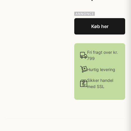
Køb her
Fri fragt over kr.
799
Hurtig levering
Sikker handel
med SSL