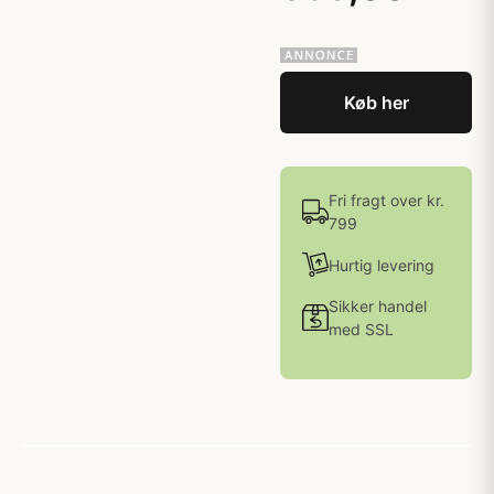
Køb her
Fri fragt over kr.
799
Hurtig levering
Sikker handel
med SSL