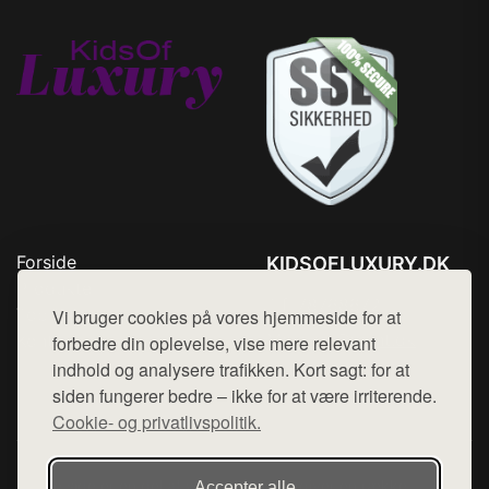
Forside
KIDSOFLUXURY.DK
Produkter
Tlf. 78768672
Top Rabatter
Vi bruger cookies på vores hjemmeside for at
Mail:
hej@want.dk
Kontakt
forbedre din oplevelse, vise mere relevant
indhold og analysere trafikken. Kort sagt: for at
Cookie- og privatlivspolitik
siden fungerer bedre – ikke for at være irriterende.
Cookie- og privatlivspolitik.
Denne side er en del af want.dk, der udgiver en række
Accepter alle