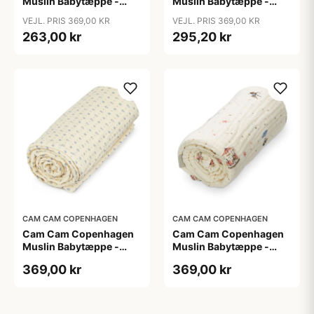
Muslin Babytæppe -
Muslin Babytæppe -
GOTS - Blueberries
GOTS - Bows
VEJL. PRIS 369,00 KR
VEJL. PRIS 369,00 KR
263,00 kr
295,20 kr
CAM CAM COPENHAGEN
CAM CAM COPENHAGEN
Cam Cam Copenhagen
Cam Cam Copenhagen
Muslin Babytæppe -
Muslin Babytæppe -
GOTS - Capri
GOTS - Carousel
369,00 kr
369,00 kr