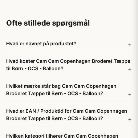
Ofte stillede spørgsmål
Hvad er navnet på produktet?
Hvad koster Cam Cam Copenhagen Broderet Tæppe
til Børn - OCS - Balloon?
Hvilket mærke står bag Cam Cam Copenhagen
Broderet Tæppe til Børn - OCS - Balloon?
Hvad er EAN / Produktid for Cam Cam Copenhagen
Broderet Tæppe til Børn - OCS - Balloon?
Hvilken kategori tilhører Cam Cam Copenhagen