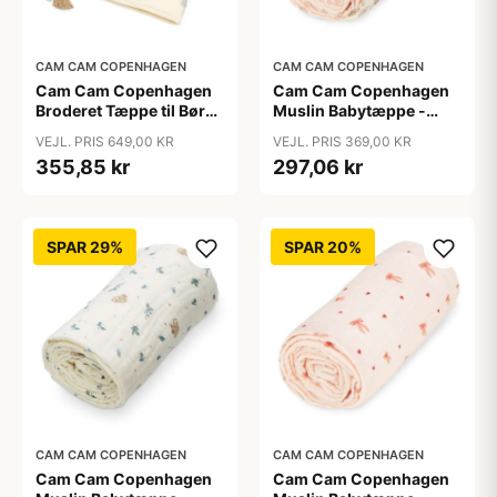
CAM CAM COPENHAGEN
CAM CAM COPENHAGEN
Cam Cam Copenhagen
Cam Cam Copenhagen
Broderet Tæppe til Børn
Muslin Babytæppe -
- OCS - Blueberries
GOTS - Augusta
VEJL. PRIS 649,00 KR
VEJL. PRIS 369,00 KR
355,85 kr
297,06 kr
SPAR 29%
SPAR 20%
CAM CAM COPENHAGEN
CAM CAM COPENHAGEN
Cam Cam Copenhagen
Cam Cam Copenhagen