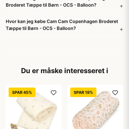
Broderet Tæppe til Børn - OCS - Balloon?
Hvor kan jeg købe Cam Cam Copenhagen Broderet
Tæppe til Børn - OCS - Balloon?
Du er måske interesseret i
SPAR 45%
SPAR 19%