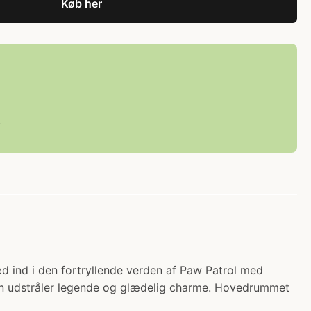
Køb her
L
æd ind i den fortryllende verden af Paw Patrol med
en udstråler legende og glædelig charme. Hovedrummet