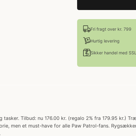
Fri fragt over kr. 799
Hurtig levering
Sikker handel med SS
tasker. Tilbud: nu 176.00 kr. (regalo 2% fra 179.95 kr.) Tr
orie, men et must-have for alle Paw Patrol-fans. Rygsækk
.