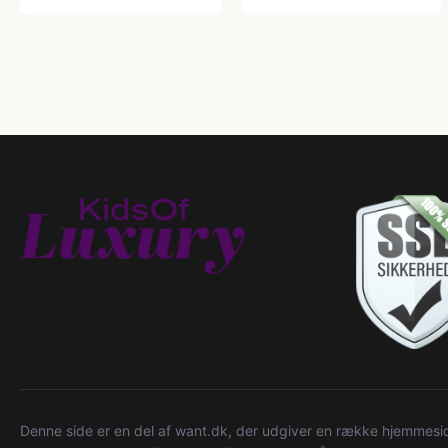
Denne side er en del af want.dk, der udgiver en række hjemmeside