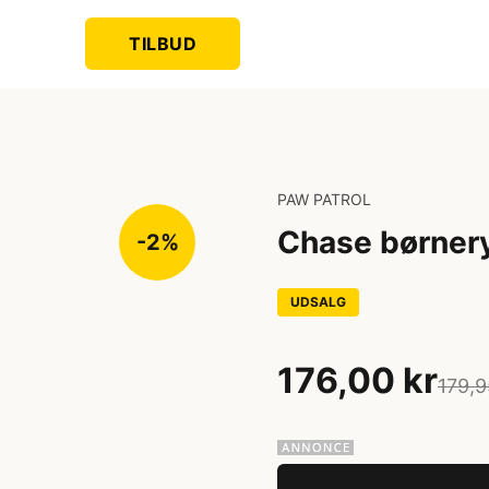
TILBUD
PAW PATROL
Chase børne
-2%
UDSALG
176,00 kr
179,9