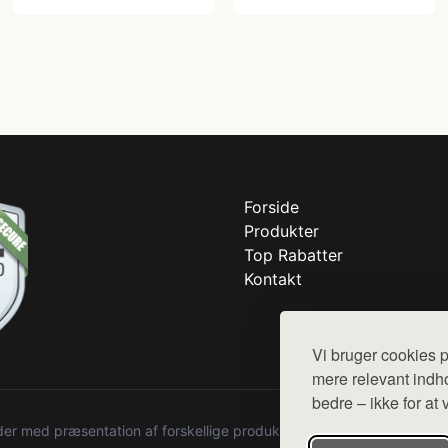
Forside
Produkter
Top Rabatter
Kontakt
Vi bruger cookies p
mere relevant indho
bedre – ikke for at 
r med præsentation af forskellige produkter fra diverse webshops. De