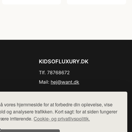
KIDSOFLUXURY.DK
Tlf. 78768672
Mail:
hej@want.dk
Cookie- og privatlivspolitik
å vores hjemmeside for at forbedre din oplevelse, vise
ld og analysere trafikken. Kort sagt: for at siden fungerer
være irriterende.
Cookie- og privatlivspolitik.
r sælges ikke varer fra denne side - vi henviser til de shops,