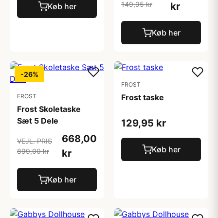
149,95 kr
kr
Køb her
Køb her
-26%
FROST
FROST
Frost taske
Frost Skoletaske
Sæt 5 Dele
129,95 kr
668,00
VEJL. PRIS
Køb her
899,00 kr
kr
Køb her