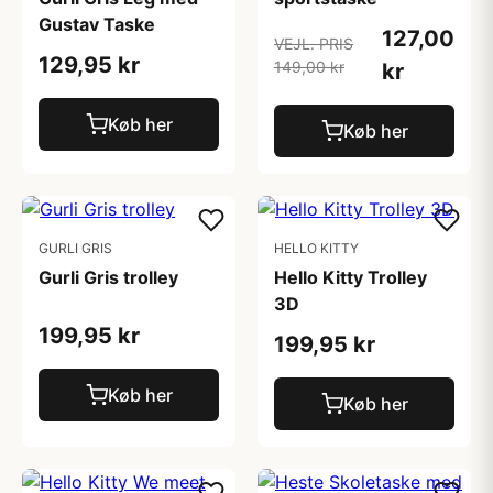
Gustav Taske
127,00
VEJL. PRIS
129,95 kr
149,00 kr
kr
Køb her
Køb her
GURLI GRIS
HELLO KITTY
Gurli Gris trolley
Hello Kitty Trolley
3D
199,95 kr
199,95 kr
Køb her
Køb her