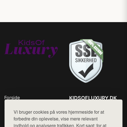
Forside
KIDSOFLUXURY.DK
Produkter
Tlf. 78768672
Top Rabatter
Vi bruger cookies på vores hjemmeside for at
Mail:
hej@want.dk
Kontakt
forbedre din oplevelse, vise mere relevant
indhold og analysere trafikken. Kort sagt: for at