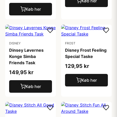
Køb her
Køb her
DISNEY
FROST
Dinsey Løvernes
Disney Frost Feeling
Konge Simba
Special Taske
Friends Task
129,95 kr
149,95 kr
Køb her
Køb her