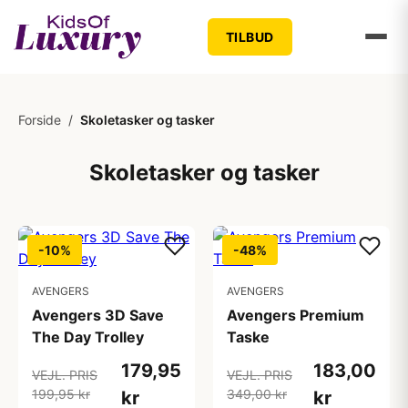
TILBUD
Forside
/
Skoletasker og tasker
Skoletasker og tasker
-10%
-48%
AVENGERS
AVENGERS
Avengers 3D Save
Avengers Premium
The Day Trolley
Taske
179,95
183,00
VEJL. PRIS
VEJL. PRIS
199,95 kr
349,00 kr
kr
kr