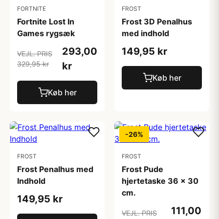
FORTNITE
FROST
Fortnite Lost In
Frost 3D Penalhus
Games rygsæk
med indhold
293,00
149,95 kr
VEJL. PRIS
329,95 kr
kr
Køb her
Køb her
-26%
FROST
FROST
Frost Penalhus med
Frost Pude
Indhold
hjertetaske 36 x 30
cm.
149,95 kr
111,00
VEJL. PRIS