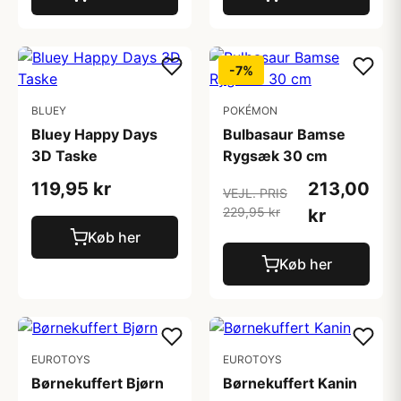
-7%
BLUEY
POKÉMON
Bluey Happy Days
Bulbasaur Bamse
3D Taske
Rygsæk 30 cm
119,95 kr
213,00
VEJL. PRIS
229,95 kr
kr
Køb her
Køb her
EUROTOYS
EUROTOYS
Børnekuffert Bjørn
Børnekuffert Kanin