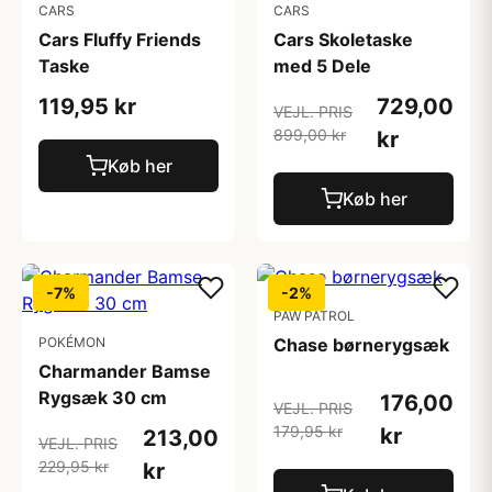
CARS
CARS
Cars Fluffy Friends
Cars Skoletaske
Taske
med 5 Dele
119,95 kr
729,00
VEJL. PRIS
899,00 kr
kr
Køb her
Køb her
-7%
-2%
PAW PATROL
POKÉMON
Chase børnerygsæk
Charmander Bamse
Rygsæk 30 cm
176,00
VEJL. PRIS
179,95 kr
kr
213,00
VEJL. PRIS
229,95 kr
kr