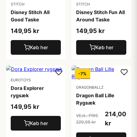
STITCH
STITCH
Disney Stitch All
Disney Stitch Fun All
Good Taske
Around Taske
149,95 kr
149,95 kr
Køb her
Køb her
-7%
EUROTOYS
Dora Explorer
DRAGONBALLZ
rygsæk
Dragon Ball Lille
Rygsæk
149,95 kr
214,00
VEJL. PRIS
229,95 kr
kr
Køb her