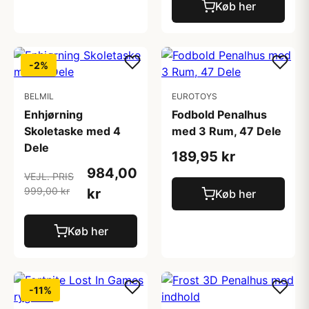
Køb her
-2%
BELMIL
EUROTOYS
Enhjørning
Fodbold Penalhus
Skoletaske med 4
med 3 Rum, 47 Dele
Dele
189,95 kr
984,00
VEJL. PRIS
999,00 kr
kr
Køb her
Køb her
-11%