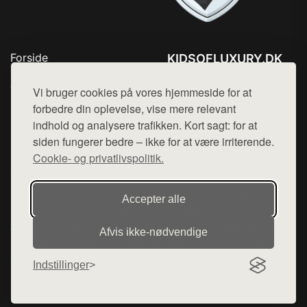
Forside
KIDSOFLUXURY.DK
Produkter
Tlf. 78768672
Top Rabatter
Vi bruger cookies på vores hjemmeside for at
Mail:
hej@want.dk
Kontakt
forbedre din oplevelse, vise mere relevant
indhold og analysere trafikken. Kort sagt: for at
Cookie- og privatlivspolitik
siden fungerer bedre – ikke for at være irriterende.
Cookie- og privatlivspolitik.
Denne side er en del af want.dk, der udgiver en række
Accepter alle
hjemmesider med præsentation af forskellige produkter fra
diverse webshops. Der sælges ikke varer fra denne side - vi
Afvis ikke‑nødvendige
henviser til de shops, som sælger varen. Vi har heller ikke
varerne på lager.
Indstillinger
© 2026 kidsofluxury.dk. Alle rettigheder forbeholdes.