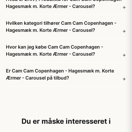
Hagesmæk m. Korte Ærmer - Carousel?
Hvilken kategori tilhører Cam Cam Copenhagen -
Hagesmæk m. Korte Ærmer - Carousel?
Hvor kan jeg købe Cam Cam Copenhagen -
Hagesmæk m. Korte Ærmer - Carousel?
Er Cam Cam Copenhagen - Hagesmæk m. Korte
Ærmer - Carousel på tilbud?
Du er måske interesseret i