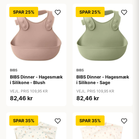
SPAR 25%
SPAR 25%
BIBS
BIBS
BIBS Dinner - Hagesmæk
BIBS Dinner - Hagesmæk
i Silikone - Blush
i Silikone - Sage
VEJL. PRIS 109,95 KR
VEJL. PRIS 109,95 KR
82,46 kr
82,46 kr
SPAR 35%
SPAR 35%