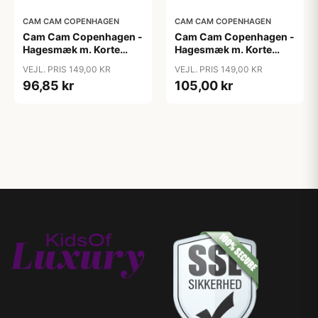
CAM CAM COPENHAGEN
CAM CAM COPENHAGEN
Cam Cam Copenhagen -
Cam Cam Copenhagen -
Hagesmæk m. Korte
Hagesmæk m. Korte
Ærmer - Dreamland
Ærmer - Rowan
VEJL. PRIS 149,00 KR
VEJL. PRIS 149,00 KR
96,85 kr
105,00 kr