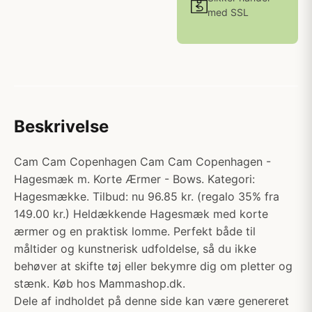
med SSL
Beskrivelse
Cam Cam Copenhagen Cam Cam Copenhagen -
Hagesmæk m. Korte Ærmer - Bows. Kategori:
Hagesmække. Tilbud: nu 96.85 kr. (regalo 35% fra
149.00 kr.) Heldækkende Hagesmæk med korte
ærmer og en praktisk lomme. Perfekt både til
måltider og kunstnerisk udfoldelse, så du ikke
behøver at skifte tøj eller bekymre dig om pletter og
stænk. Køb hos Mammashop.dk.
Dele af indholdet på denne side kan være genereret