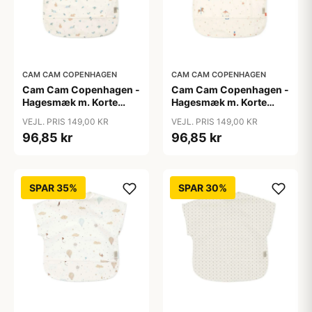
CAM CAM COPENHAGEN
CAM CAM COPENHAGEN
Cam Cam Copenhagen -
Cam Cam Copenhagen -
Hagesmæk m. Korte
Hagesmæk m. Korte
Ærmer - Blueberries
Ærmer - Carousel
VEJL. PRIS 149,00 KR
VEJL. PRIS 149,00 KR
96,85 kr
96,85 kr
SPAR 35%
SPAR 30%