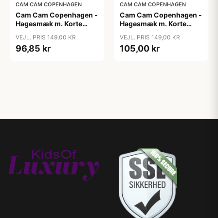
CAM CAM COPENHAGEN
CAM CAM COPENHAGEN
Cam Cam Copenhagen -
Cam Cam Copenhagen -
Hagesmæk m. Korte
Hagesmæk m. Korte
Ærmer - Dreamland
Ærmer - Rowan
VEJL. PRIS 149,00 KR
VEJL. PRIS 149,00 KR
96,85 kr
105,00 kr