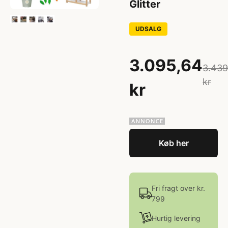
Glitter
UDSALG
3.095,64
3.439
kr
kr
Køb her
Fri fragt over kr.
799
Hurtig levering