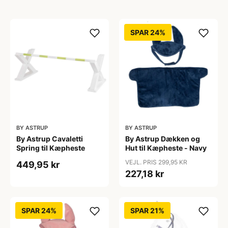
SPAR 24%
BY ASTRUP
BY ASTRUP
By Astrup Cavaletti
By Astrup Dækken og
Spring til Kæpheste
Hut til Kæpheste - Navy
VEJL. PRIS 299,95 KR
449,95 kr
227,18 kr
SPAR 24%
SPAR 21%