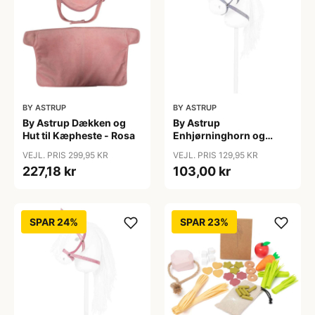
BY ASTRUP
BY ASTRUP
By Astrup Dækken og
By Astrup
Hut til Kæpheste - Rosa
Enhjørninghorn og
Grime til Kæphest - Lilla
VEJL. PRIS 299,95 KR
VEJL. PRIS 129,95 KR
227,18 kr
103,00 kr
SPAR 24%
SPAR 23%