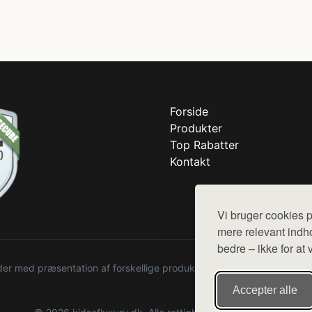
Forside
Produkter
Top Rabatter
Kontakt
Vi bruger cookies p
mere relevant indho
bedre – ikke for at 
r med præsentation af forskellige produkter fra diverse webshops. De
Accepter alle