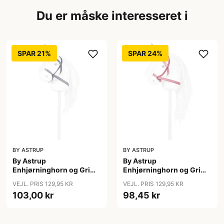
Du er måske interesseret i
SPAR 21%
SPAR 24%
BY ASTRUP
BY ASTRUP
By Astrup
By Astrup
Enhjørninghorn og Grime
Enhjørninghorn og Grime
til Kæphest - Lilla
til Kæphest - Pink
VEJL. PRIS 129,95 KR
VEJL. PRIS 129,95 KR
103,00 kr
98,45 kr