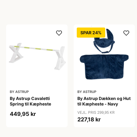
SPAR 24%
BY ASTRUP
BY ASTRUP
By Astrup Cavaletti
By Astrup Dækken og Hut
Spring til Kæpheste
til Kæpheste - Navy
VEJL. PRIS 299,95 KR
449,95 kr
227,18 kr