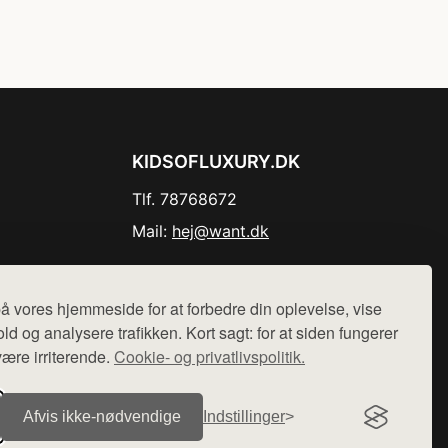
KIDSOFLUXURY.DK
Tlf. 78768672
Mail:
hej@want.dk
Cookie- og privatlivspolitik
å vores hjemmeside for at forbedre din oplevelse, vise
ld og analysere trafikken. Kort sagt: for at siden fungerer
være irriterende.
Cookie- og privatlivspolitik.
r sælges ikke varer fra denne side - vi henviser til de shops,
Afvis ikke‑nødvendige
Indstillinger