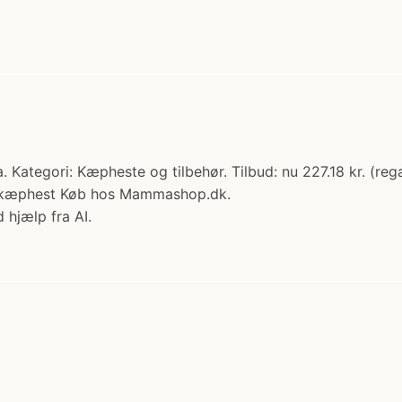
Kategori: Kæpheste og tilbehør. Tilbud: nu 227.18 kr. (rega
in kæphest Køb hos Mammashop.dk.
 hjælp fra AI.