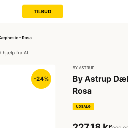
TILBUD
 Kæpheste - Rosa
 hjælp fra AI.
BY ASTRUP
By Astrup Dæk
-24%
Rosa
UDSALG
227,18 kr