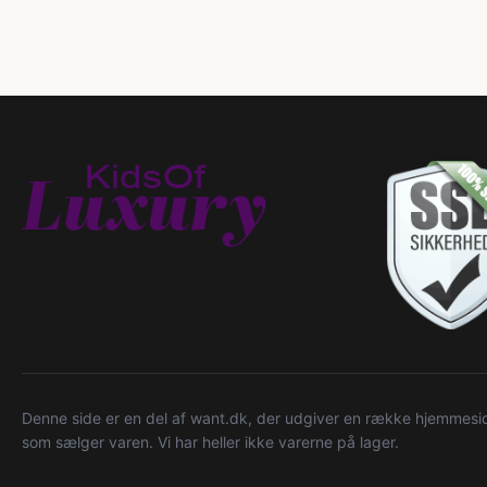
Denne side er en del af want.dk, der udgiver en række hjemmeside
som sælger varen. Vi har heller ikke varerne på lager.