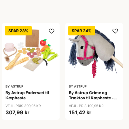
SPAR 23%
SPAR 24%
BY ASTRUP
BY ASTRUP
By Astrup Fodersæt til
By Astrup Grime og
Kæpheste
Træktov til Kæpheste -
Lyserød
VEJL. PRIS 399,95 KR
VEJL. PRIS 199,95 KR
307,99 kr
151,42 kr