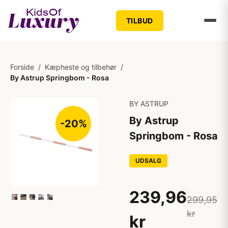
TILBUD
Forside
/
Kæpheste og tilbehør
/
By Astrup Springbom - Rosa
BY ASTRUP
By Astrup
-20%
Springbom - Rosa
UDSALG
239,96
299,95
kr
kr