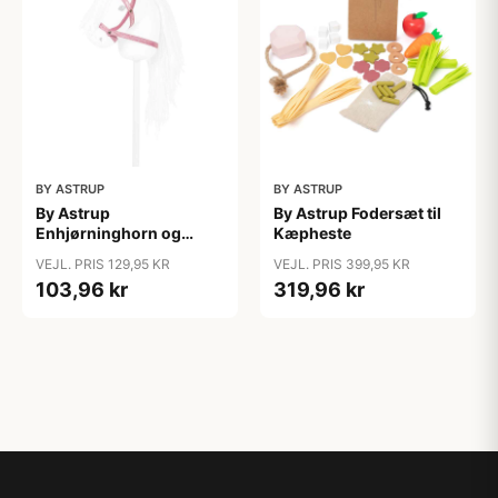
BY ASTRUP
BY ASTRUP
By Astrup
By Astrup Fodersæt til
Enhjørninghorn og
Kæpheste
Grime til Kæphest - Pink
VEJL. PRIS 129,95 KR
VEJL. PRIS 399,95 KR
103,96 kr
319,96 kr