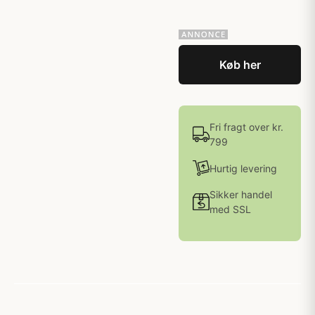
Køb her
Fri fragt over kr.
799
Hurtig levering
Sikker handel
med SSL