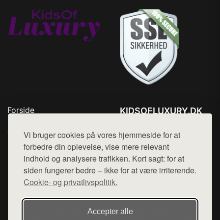
Forside
KIDSOFLUXURY.DK
Produkter
Tlf. 78768672
Top Rabatter
Vi bruger cookies på vores hjemmeside for at
Mail:
hej@want.dk
Kontakt
forbedre din oplevelse, vise mere relevant
indhold og analysere trafikken. Kort sagt: for at
Cookie- og privatlivspolitik
siden fungerer bedre – ikke for at være irriterende.
Cookie- og privatlivspolitik.
Denne side er en del af want.dk, der udgiver en række
Accepter alle