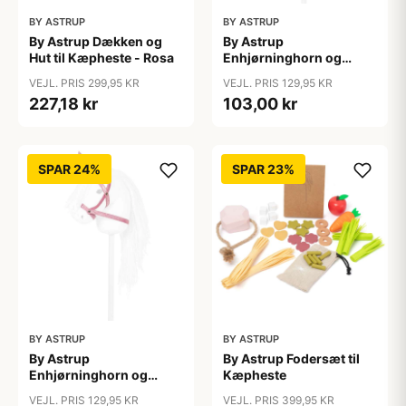
BY ASTRUP
BY ASTRUP
By Astrup Dækken og
By Astrup
Hut til Kæpheste - Rosa
Enhjørninghorn og
Grime til Kæphest - Lilla
VEJL. PRIS 299,95 KR
VEJL. PRIS 129,95 KR
227,18 kr
103,00 kr
SPAR 24%
SPAR 23%
BY ASTRUP
BY ASTRUP
By Astrup
By Astrup Fodersæt til
Enhjørninghorn og
Kæpheste
Grime til Kæphest - Pink
VEJL. PRIS 129,95 KR
VEJL. PRIS 399,95 KR