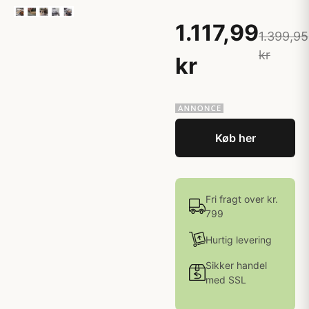
1.117,99
1.399,95
kr
kr
Køb her
Fri fragt over kr.
799
Hurtig levering
Sikker handel
med SSL