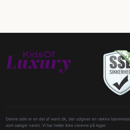
Denne side er en del af want.dk, der udgiver en række hjemmeside
som sælger varen. Vi har heller ikke varerne på lager.