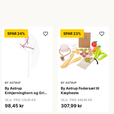
SPAR 24%
SPAR 23%
BY ASTRUP
BY ASTRUP
By Astrup
By Astrup Fodersæt til
Enhjørninghorn og Grime
Kæpheste
til Kæphest - Pink
VEJL. PRIS 129,95 KR
VEJL. PRIS 399,95 KR
98,45 kr
307,99 kr