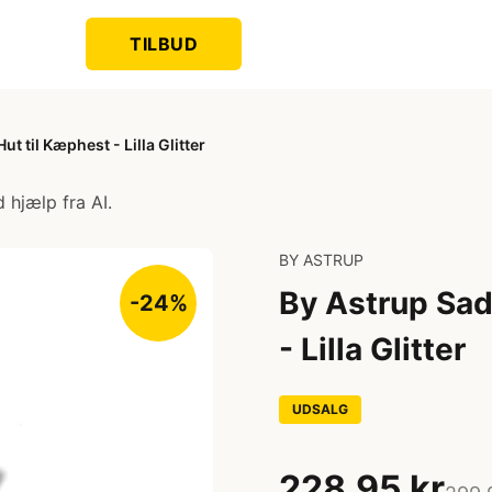
TILBUD
t til Kæphest - Lilla Glitter
 hjælp fra AI.
BY ASTRUP
By Astrup Sad
-24%
- Lilla Glitter
UDSALG
228,95 kr