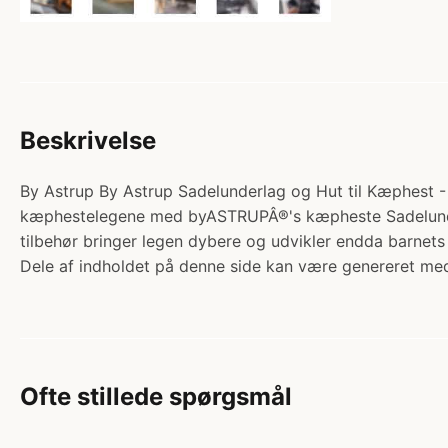
Beskrivelse
By Astrup By Astrup Sadelunderlag og Hut til Kæphest - Li
kæphestelegene med byASTRUPÂ®'s kæpheste Sadelunderlag o
tilbehør bringer legen dybere og udvikler endda barne
Dele af indholdet på denne side kan være genereret med
Ofte stillede spørgsmål