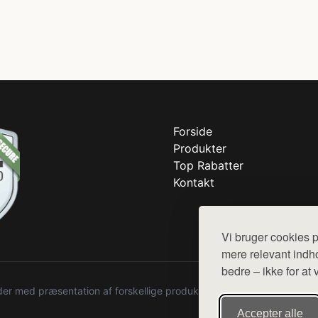
Forside
Produkter
Top Rabatter
Kontakt
Vi bruger cookies p
mere relevant indho
bedre – ikke for at 
r med præsentation af forskellige produkter fra diverse webshops. De
Accepter alle