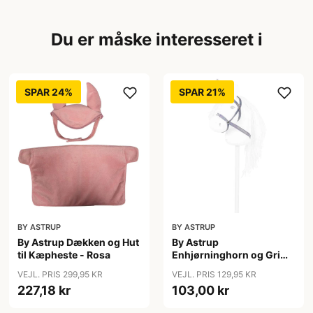
Du er måske interesseret i
SPAR 24%
SPAR 21%
BY ASTRUP
BY ASTRUP
By Astrup Dækken og Hut
By Astrup
til Kæpheste - Rosa
Enhjørninghorn og Grime
til Kæphest - Lilla
VEJL. PRIS 299,95 KR
VEJL. PRIS 129,95 KR
227,18 kr
103,00 kr