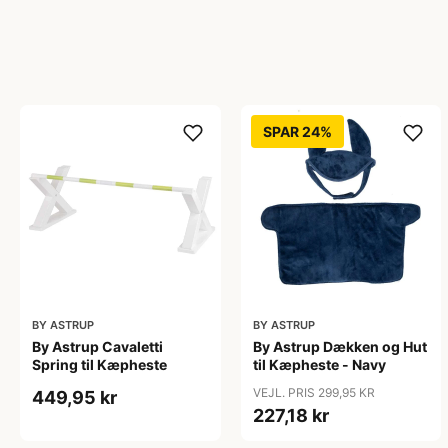
SPAR 24%
BY ASTRUP
BY ASTRUP
By Astrup Cavaletti
By Astrup Dækken og Hut
Spring til Kæpheste
til Kæpheste - Navy
VEJL. PRIS 299,95 KR
449,95 kr
227,18 kr