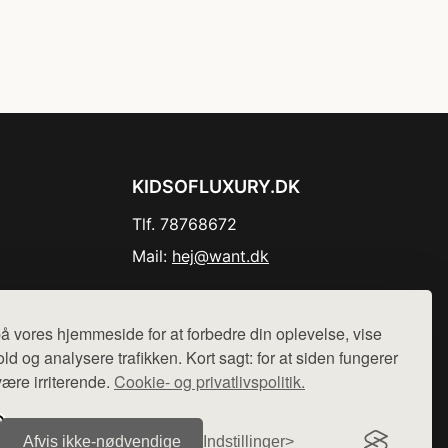
KIDSOFLUXURY.DK
Tlf. 78768672
Mail:
hej@want.dk
Cookie- og privatlivspolitik
å vores hjemmeside for at forbedre din oplevelse, vise
ld og analysere trafikken. Kort sagt: for at siden fungerer
være irriterende.
Cookie- og privatlivspolitik.
r sælges ikke varer fra denne side - vi henviser til de shops,
Afvis ikke‑nødvendige
Indstillinger