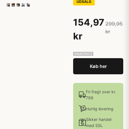
UDSALG
154,97
299,95
kr
kr
Køb her
Fri fragt over kr.
799
Hurtig levering
Sikker handel
med SSL