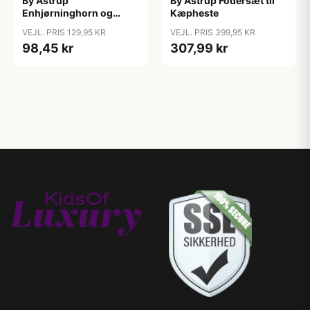
By Astrup
By Astrup Fodersæt til
Enhjørninghorn og
Kæpheste
Grime til Kæphest - Pink
VEJL. PRIS 129,95 KR
VEJL. PRIS 399,95 KR
98,45 kr
307,99 kr