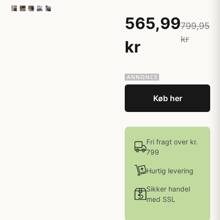
565,99
799,95
kr
kr
Køb her
Fri fragt over kr.
799
Hurtig levering
Sikker handel
med SSL