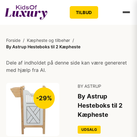
TILBUD
Forside
/
Kæpheste og tilbehør
/
By Astrup Hesteboks til 2 Kæpheste
Dele af indholdet på denne side kan være genereret
med hjælp fra AI.
BY ASTRUP
By Astrup
-29%
Hesteboks til 2
Kæpheste
UDSALG