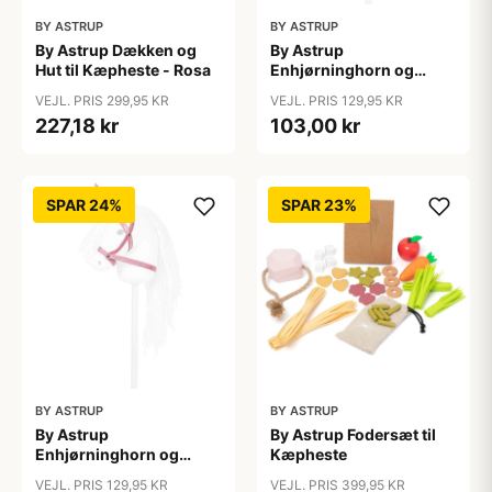
BY ASTRUP
BY ASTRUP
By Astrup Dækken og
By Astrup
Hut til Kæpheste - Rosa
Enhjørninghorn og
Grime til Kæphest - Lilla
VEJL. PRIS 299,95 KR
VEJL. PRIS 129,95 KR
227,18 kr
103,00 kr
SPAR 24%
SPAR 23%
BY ASTRUP
BY ASTRUP
By Astrup
By Astrup Fodersæt til
Enhjørninghorn og
Kæpheste
Grime til Kæphest - Pink
VEJL. PRIS 129,95 KR
VEJL. PRIS 399,95 KR