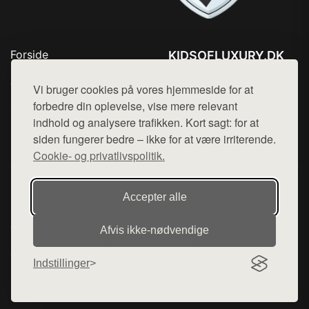
Forside
KIDSOFLUXURY.DK
Produkter
Tlf. 78768672
Top Rabatter
Vi bruger cookies på vores hjemmeside for at
Mail:
hej@want.dk
Kontakt
forbedre din oplevelse, vise mere relevant
indhold og analysere trafikken. Kort sagt: for at
Cookie- og privatlivspolitik
siden fungerer bedre – ikke for at være irriterende.
Cookie- og privatlivspolitik.
Denne side er en del af want.dk, der udgiver en række
Accepter alle
hjemmesider med præsentation af forskellige produkter fra
diverse webshops. Der sælges ikke varer fra denne side - vi
Afvis ikke‑nødvendige
henviser til de shops, som sælger varen. Vi har heller ikke
varerne på lager.
Indstillinger
© 2026 kidsofluxury.dk. Alle rettigheder forbeholdes.