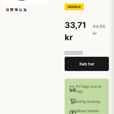
UDSALG
33,71
44,95
kr
kr
Køb her
Fri fragt over kr.
799
Hurtig levering
Sikker handel