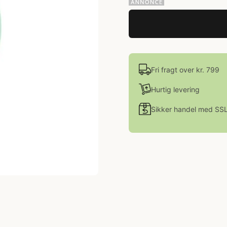
Fri fragt over kr. 799
Hurtig levering
Sikker handel med SS