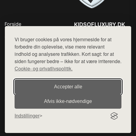
Forside
KIDSOFLUXURY.DK
Produkter
Tlf. 78768672
Top Rabatter
Vi bruger cookies på vores hjemmeside for at
Mail:
hej@want.dk
Kontakt
forbedre din oplevelse, vise mere relevant
indhold og analysere trafikken. Kort sagt: for at
Cookie- og privatlivspolitik
siden fungerer bedre – ikke for at være irriterende.
Cookie- og privatlivspolitik.
Denne side er en del af want.dk, der udgiver en række
Accepter alle
hjemmesider med præsentation af forskellige produkter fra
diverse webshops. Der sælges ikke varer fra denne side - vi
Afvis ikke‑nødvendige
henviser til de shops, som sælger varen. Vi har heller ikke
varerne på lager.
Indstillinger
© 2026 kidsofluxury.dk. Alle rettigheder forbeholdes.