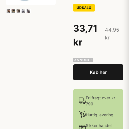
UDSALG
33,71
44,95
kr
kr
Køb her
Fri fragt over kr.
799
Hurtig levering
Sikker handel