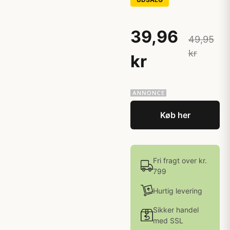
39,96
49,95
kr
kr
Køb her
Fri fragt over kr.
799
Hurtig levering
Sikker handel
med SSL