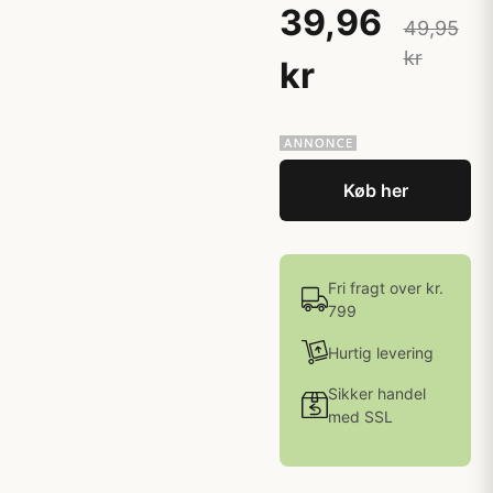
39,96
49,95
kr
kr
Køb her
Fri fragt over kr.
799
Hurtig levering
Sikker handel
med SSL