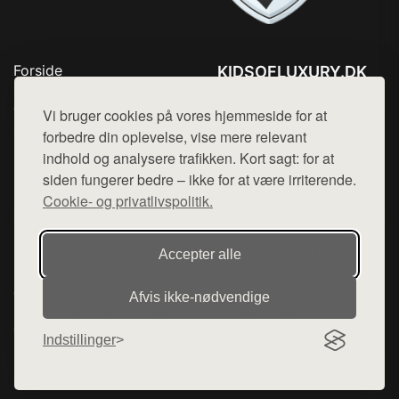
Forside
KIDSOFLUXURY.DK
Produkter
Tlf. 78768672
Top Rabatter
Vi bruger cookies på vores hjemmeside for at
Mail:
hej@want.dk
Kontakt
forbedre din oplevelse, vise mere relevant
indhold og analysere trafikken. Kort sagt: for at
Cookie- og privatlivspolitik
siden fungerer bedre – ikke for at være irriterende.
Cookie- og privatlivspolitik.
Denne side er en del af want.dk, der udgiver en række
Accepter alle
hjemmesider med præsentation af forskellige produkter fra
diverse webshops. Der sælges ikke varer fra denne side - vi
Afvis ikke‑nødvendige
henviser til de shops, som sælger varen. Vi har heller ikke
varerne på lager.
Indstillinger
© 2026 kidsofluxury.dk. Alle rettigheder forbeholdes.