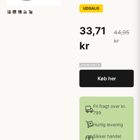
UDSALG
33,71
44,95
kr
kr
Køb her
Fri fragt over kr.
799
Hurtig levering
Sikker handel