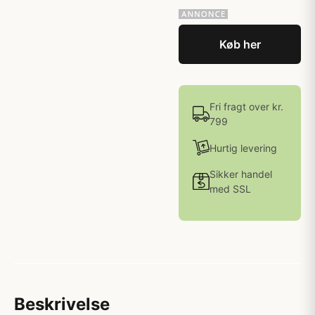
Køb her
Fri fragt over kr.
799
Hurtig levering
Sikker handel
med SSL
Beskrivelse