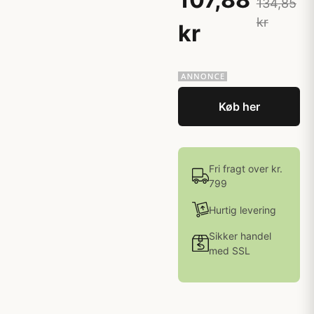
134,85
kr
kr
Køb her
Fri fragt over kr.
799
Hurtig levering
Sikker handel
med SSL